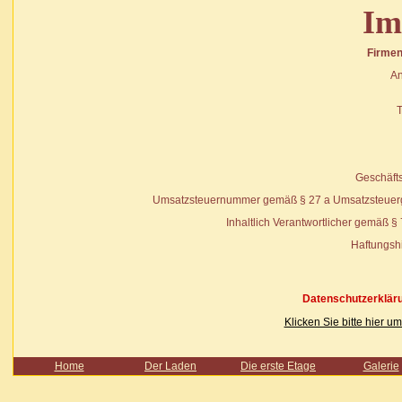
Im
Firme
An
T
Geschäfts
Umsatzsteuernummer gemäß
§ 27 a
Umsatzsteuer
Inhaltlich Verantwortlicher gemäß
§
Haftungsh
Datenschutzerkläru
Klicken Sie bitte hier 
Home
Der Laden
Die erste Etage
Galerie