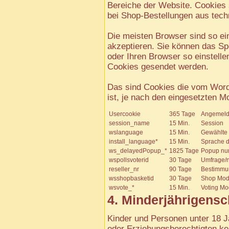
Bereiche der Website. Cookies 
bei Shop-Bestellungen aus tec
Die meisten Browser sind so ei
akzeptieren. Sie können das Sp
oder Ihren Browser so einstelle
Cookies gesendet werden.
Das sind Cookies die vom Word
ist, je nach den eingesetzten M
Usercookie
365 Tage
Angemeld
session_name
15 Min.
Session
wslanguage
15 Min.
Gewählte
install_language*
15 Min.
Sprache d
ws_delayedPopup_*
1825 Tage
Popup nur
wspollsvoterid
30 Tage
Umfrage/n
reseller_nr
90 Tage
Bestimmun
wsshopbasketid
30 Tage
Shop Mod
wsvote_*
15 Min.
Voting Mo
4. Minderjährigensc
Kinder und Personen unter 18 J
oder Erziehungsberechtigten k